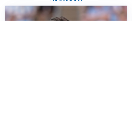
IL NOME NUOVO
Napoli, Musso resta un’opzione per la porta
TITOLARE IN CAMPIONATO
Inter, tocca a Pio Esposito: Chivu gli affida l’attacco
LE PAROLE
Spalletti prepara la Juve: “Con l’Inter servirà essere