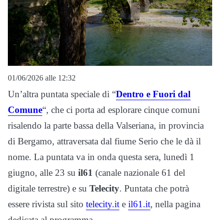
01/06/2026 alle 12:32
Un’altra puntata speciale di “
Dentro e Fuori dal
Comune
“, che ci porta ad esplorare cinque comuni
risalendo la parte bassa della Valseriana, in provincia
di Bergamo, attraversata dal fiume Serio che le dà il
nome. La puntata va in onda questa sera, lunedì 1
giugno, alle 23 su
il61
(canale nazionale 61 del
digitale terrestre) e su
Telecity
. Puntata che potrà
essere rivista sul sito
telecity.it
e
il61.it
, nella pagina
dedicata al programma.