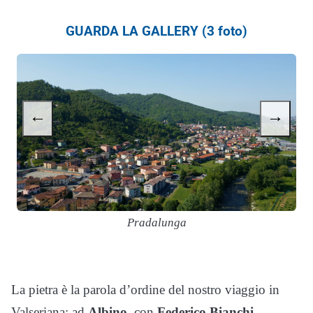
GUARDA LA GALLERY (3 foto)
←
→
Pradalunga
La pietra è la parola d’ordine del nostro viaggio in
Valseriana: ad
Albino
, con
Federico Bianchi