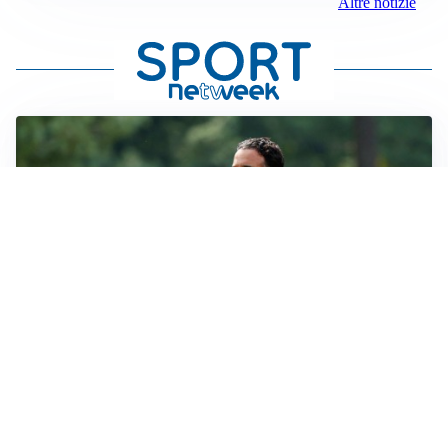
Altre notizie
LE PAROLE
Milan, Amorim: “Sapevamo delle difficoltà, faremo
delle scelte”