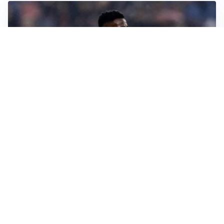
SI AVVICINA
Juve-Lucumí, fiducia in crescita: pronta una nuova
offerta
LA VOCE
Napoli, spunta Gabriel Jesus: tutto dipende da Lukaku
LA NUOVA ITALIA
Italia, ufficiale lo staff di Mancini: c’è anche Bonucci