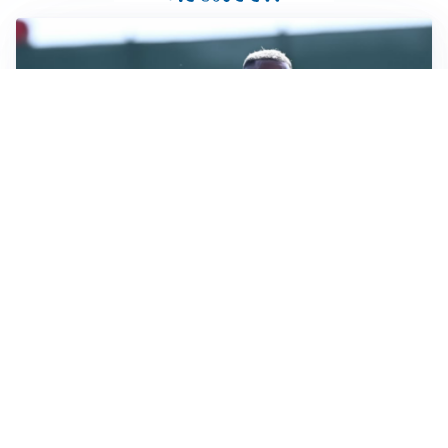
LA VOCE
Napoli, spunta Gabriel Jesus: tutto dipende da Lukaku
LA NUOVA ITALIA
Italia, ufficiale lo staff di Mancini: c’è anche Bonucci
I RITORNI
Inter, tornano Lautaro e Thuram: c’è anche Stones