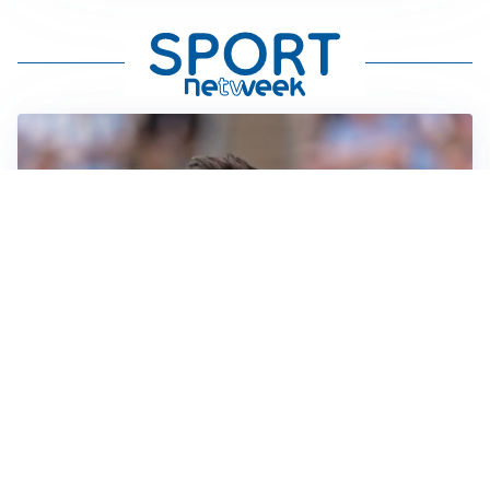
IL NOME NUOVO
Napoli, Musso resta un’opzione per la porta
TITOLARE IN CAMPIONATO