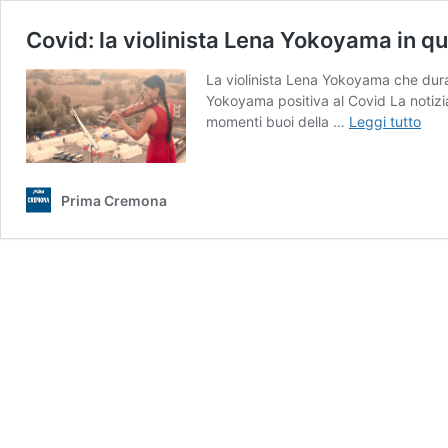
Covid: la violinista Lena Yokoyama in q
La violinista Lena Yokoyama che dura
Yokoyama positiva al Covid La notizia 
Covi
momenti buoi della …
Leggi tutto
la
violi
Len
Prima Cremona
Yok
in
qua
fidu
VID