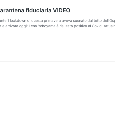
uarantena fiduciaria VIDEO
nte il lockdown di questa primavera aveva suonato dal tetto dell’Osp
è arrivata oggi: Lena Yokoyama è risultata positiva al Covid. Attualme
d:
nista
a
oyama
rantena
ciaria
EO