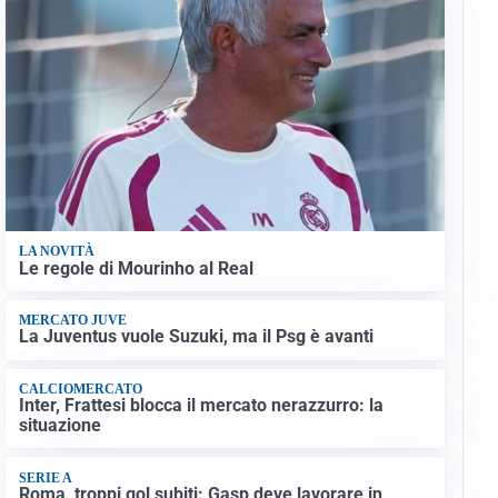
LA NOVITÀ
Le regole di Mourinho al Real
MERCATO JUVE
La Juventus vuole Suzuki, ma il Psg è avanti
CALCIOMERCATO
Inter, Frattesi blocca il mercato nerazzurro: la
situazione
SERIE A
Roma, troppi gol subiti: Gasp deve lavorare in