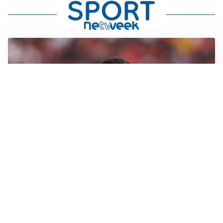
AFFARE IN CHIUSURA
Barcellona, colpo Rodri: battuto il Real Madrid
MOTIVATO
Douglas Luiz dice no all’Everton e punta sulla